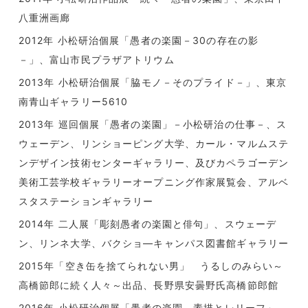
八重洲画廊
2012年 小松研治個展「愚者の楽園－30の存在の影
－」、富山市民プラザアトリウム
2013年 小松研治個展「脇モノ－そのプライド－」、東京
南青山ギャラリー5610
2013年 巡回個展「愚者の楽園」－小松研治の仕事－、ス
ウェーデン、リンショーピング大学、カール・マルムステ
ンデザイン技術センターギャラリー、及びカペラゴーデン
美術工芸学校ギャラリーオープニング作家展覧会、アルベ
スタステーションギャラリー
2014年 二人展「彫刻愚者の楽園と俳句」、スウェーデ
ン、リンネ大学、バクショ―キャンパス図書館ギャラリー
2015年「空き缶を捨てられない男」 うるしのみらい～
高橋節郎に続く人々～出品、長野県安曇野氏高橋節郎館
2016年 小松研治個展「愚者の楽園 素描とレリーフ」、