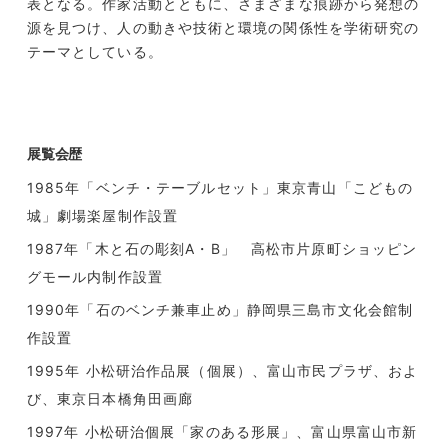
表となる。作家活動とともに、さまざまな痕跡から発想の
源を見つけ、人の動きや技術と環境の関係性を学術研究の
テーマとしている。
展覧会歴
1985年「ベンチ・テーブルセット」東京青山「こどもの
城」劇場楽屋制作設置
1987年「木と石の彫刻A・B」 高松市片原町ショッピン
グモール内制作設置
1990年「石のベンチ兼車止め」静岡県三島市文化会館制
作設置
1995年 小松研治作品展（個展）、富山市民プラザ、およ
び、東京日本橋角田画廊
1997年 小松研治個展「家のある形展」、富山県富山市新